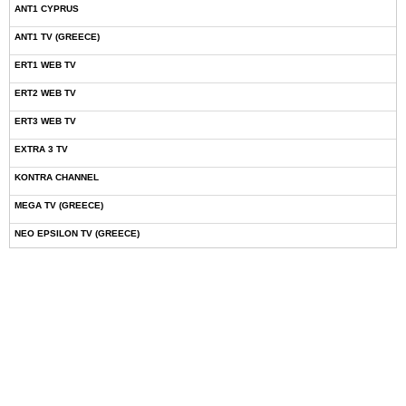
ANT1 CYPRUS
ANT1 TV (GREECE)
ERT1 WEB TV
ERT2 WEB TV
ERT3 WEB TV
EXTRA 3 TV
KONTRA CHANNEL
MEGA TV (GREECE)
NEO EPSILON TV (GREECE)
NOVASPORTS WEB TV
OMEGA TV (CYPRUS)
ONETV (GREECE)
OPEN BEYOND TV (GREECE)
SKAI TV (GREECE)
STAR TV (GREECE)