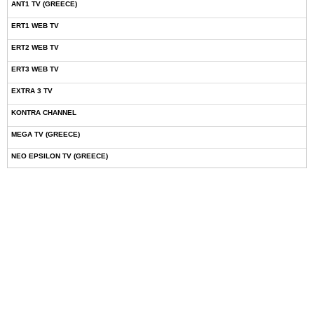
ANT1 TV (GREECE)
ERT1 WEB TV
ERT2 WEB TV
ERT3 WEB TV
EXTRA 3 TV
KONTRA CHANNEL
MEGA TV (GREECE)
NEO EPSILON TV (GREECE)
NOVASPORTS WEB TV
OMEGA TV (CYPRUS)
ONETV (GREECE)
OPEN BEYOND TV (GREECE)
SKAI TV (GREECE)
STAR TV (GREECE)
VOULI TV