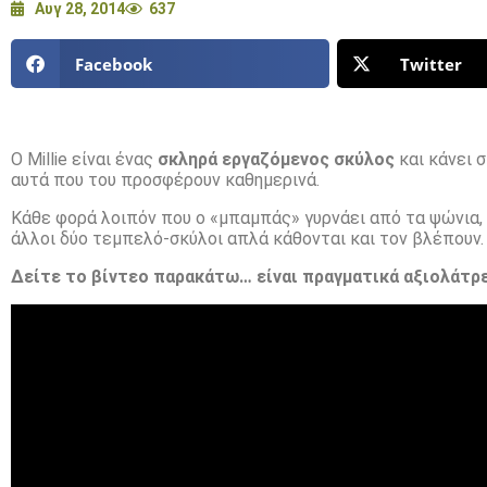
Αυγ 28, 2014
637
Facebook
Twitter
Ο Millie είναι ένας
σκληρά εργαζόμενος σκύλος
και κάνει σ
αυτά που του προσφέρουν καθημερινά.
Κάθε φορά λοιπόν που ο «μπαμπάς» γυρνάει από τα ψώνια,
άλλοι δύο τεμπελό-σκύλοι απλά κάθονται και τον βλέπουν.
Δείτε το βίντεο παρακάτω… είναι πραγματικά αξιολάτρ