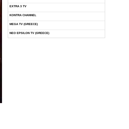
EXTRA 3 TV
KONTRA CHANNEL
MEGA TV (GREECE)
NEO EPSILON TV (GREECE)
NOVASPORTS WEB TV
OMEGA TV (CYPRUS)
ONETV (GREECE)
OPEN BEYOND TV (GREECE)
SKAI TV (GREECE)
STAR TV (GREECE)
VOULI TV
ΕΛΛΗΝΙΚΕΣ ΤΑΙΝΙΕΣ ΟΝ DEMAND
ΝΕΑ ΤΗΛΕΟΡΑΣΗ ΚΡΗΤΗΣ