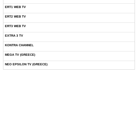
ERT1 WEB TV
ERT2 WEB TV
ERT3 WEB TV
EXTRA 3 TV
KONTRA CHANNEL
MEGA TV (GREECE)
NEO EPSILON TV (GREECE)
NOVASPORTS WEB TV
OMEGA TV (CYPRUS)
ONETV (GREECE)
OPEN BEYOND TV (GREECE)
SKAI TV (GREECE)
STAR TV (GREECE)
VOULI TV