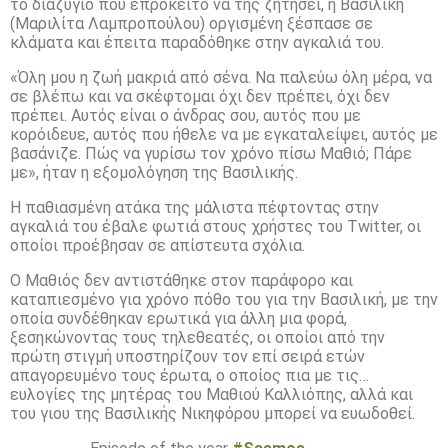
το διαζύγιο που επρόκειτο να της ζητήσει, η Βασιλική
(Μαριλίτα Λαμπροπούλου) οργισμένη ξέσπασε σε
κλάματα και έπειτα παραδόθηκε στην αγκαλιά του.
«Όλη μου η ζωή μακριά από σένα. Να παλεύω όλη μέρα, να
σε βλέπω και να σκέφτομαι όχι δεν πρέπει, όχι δεν
πρέπει. Αυτός είναι ο άνδρας σου, αυτός που με
κορόιδευε, αυτός που ήθελε να με εγκαταλείψει, αυτός με
βασάνιζε. Πώς να γυρίσω τον χρόνο πίσω Μαθιό; Πάρε
με», ήταν η εξομολόγηση της Βασιλικής.
Η παθιασμένη ατάκα της μάλιστα πέφτοντας στην
αγκαλιά του έβαλε φωτιά στους χρήστες του Twitter, οι
οποίοι προέβησαν σε απίστευτα σχόλια.
Ο Μαθιός δεν αντιστάθηκε στον παράφορο και
καταπιεσμένο για χρόνο πόθο του για την Βασιλική, με την
οποία συνδέθηκαν ερωτικά για άλλη μια φορά,
ξεσηκώνοντας τους τηλεθεατές, οι οποίοι από την
πρώτη στιγμή υποστηρίζουν τον επί σειρά ετών
απαγορευμένο τους έρωτα, ο οποίος πια με τις…
ευλογίες της μητέρας του Μαθιού Καλλιόπης, αλλά και
του γιου της Βασιλικής Νικηφόρου μπορεί να ευωδοθεί.