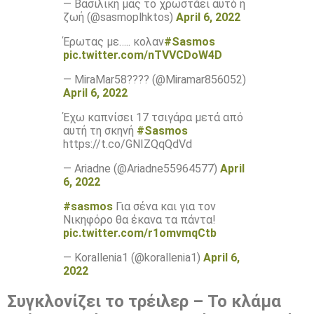
— Βασιλική μας το χρωστάει αυτό η
ζωή (@sasmoplhktos)
April 6, 2022
Έρωτας με….. κολαν
#Sasmos
pic.twitter.com/nTVVCDoW4D
— MiraMar58???? (@Miramar856052)
April 6, 2022
Έχω καπνίσει 17 τσιγάρα μετά από
αυτή τη σκηνή
#Sasmos
https://t.co/GNIZQqQdVd
— Ariadne (@Ariadne55964577)
April
6, 2022
#sasmos
Για σένα και για τον
Νικηφόρο θα έκανα τα πάντα!
pic.twitter.com/r1omvmqCtb
— Korallenia1 (@korallenia1)
April 6,
2022
Συγκλονίζει το τρέιλερ – Το κλάμα