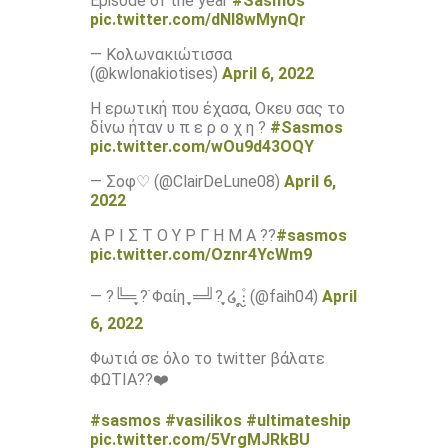
Episode of the year
#Sasmos
pic.twitter.com/dNI8wMynQr
— Κολωνακιώτισσα
(@kwlonakiotises)
April 6, 2022
Η ερωτική που έχασα, Οκευ σας το
δίνω ήταν υ π ε ρ ο χ η ?
#Sasmos
pic.twitter.com/wOu9d43OQY
— Σοφ♡ (@ClairDeLune08)
April 6,
2022
Α Ρ Ι Σ Τ Ο Υ Ρ Γ Η Μ Α ??
#sasmos
pic.twitter.com/Oznr4YcWm9
— ?╚═ ֶָ֪?࣪ Φαίη ֶָ֪ ═╝? ֶָ֪໒ ۫։ຼ (@faih04)
April
6, 2022
Φωτιά σε όλο το twitter βάλατε
ΦΩΤΙΑ??❤️
#sasmos
#vasilikos
#ultimateship
pic.twitter.com/5VrgMJRkBU