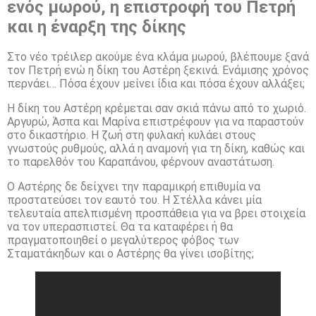
ενός μωρού, η επιστροφή του Πετρή
και η έναρξη της δίκης
Στο νέο τρέιλερ ακούμε ένα κλάμα μωρού, βλέπουμε ξανά
τον Πετρή ενώ η δίκη του Αστέρη ξεκινά. Ενάμισης χρόνος
περνάει… Πόσα έχουν μείνει ίδια και πόσα έχουν αλλάξει;
Η δίκη του Αστέρη κρέμεται σαν σκιά πάνω από το χωριό.
Αργυρώ, Άσπα και Μαρίνα επιστρέφουν για να παραστούν
στο δικαστήριο. Η ζωή στη φυλακή κυλάει στους
γνωστούς ρυθμούς, αλλά η αναμονή για τη δίκη, καθώς και
το παρελθόν του Καραπάνου, φέρνουν αναστάτωση.
Ο Αστέρης δε δείχνει την παραμικρή επιθυμία να
προστατεύσει τον εαυτό του. Η Στέλλα κάνει μία
τελευταία απελπισμένη προσπάθεια για να βρει στοιχεία
να τον υπερασπιστεί. Θα τα καταφέρει ή θα
πραγματοποιηθεί ο μεγαλύτερος φόβος των
Σταματάκηδων και ο Αστέρης θα γίνει ισοβίτης;