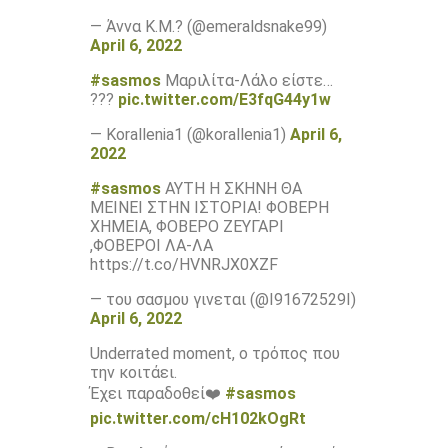
— Άννα Κ.Μ.? (@emeraldsnake99)
April 6, 2022
#sasmos
Μαριλίτα-Λάλο είστε…
???
pic.twitter.com/E3fqG44y1w
— Korallenia1 (@korallenia1)
April 6,
2022
#sasmos
ΑΥΤΗ Η ΣΚΗΝΗ ΘΑ
ΜΕΙΝΕΙ ΣΤΗΝ ΙΣΤΟΡΙΑ! ΦΟΒΕΡΗ
ΧΗΜΕΙΑ, ΦΟΒΕΡΟ ΖΕΥΓΑΡΙ
,ΦΟΒΕΡΟΙ ΛΑ-ΛΑ
https://t.co/HVNRJX0XZF
— του σασμου γινεται (@I91672529I)
April 6, 2022
Underrated moment, ο τρόπος που
την κοιτάει.
Έχει παραδοθεί❤️
#sasmos
pic.twitter.com/cH102kOgRt