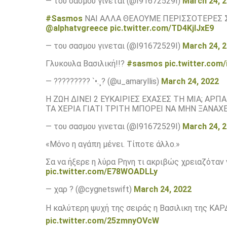
— του σασμου γινεται (@I91672529I)
March 24, 
#Sasmos
ΝΑΙ ΑΛΛΑ ΘΕΛΟΥΜΕ ΠΕΡΙΣΣΟΤΕΡΕΣ Σ
@alphatvgreece
pic.twitter.com/TD4KjIJxE9
— του σασμου γινεται (@I91672529I)
March 24, 
Γλυκουλα Βασιλική!!?
#sasmos
pic.twitter.co
— ????????? `•.¸? (@u_amaryllis)
March 24, 2022
Η ΖΩΗ ΔΙΝΕΙ 2 ΕΥΚΑΙΡΙΕΣ ΕΧΑΣΕΣ ΤΗ ΜΙΑ; ΑΡ
ΤΑ ΧΕΡΙΑ ΓΙΑΤΙ ΤΡΙΤΗ ΜΠΟΡΕΙ ΝΑ ΜΗΝ ΞΑΝΑΧΕ
— του σασμου γινεται (@I91672529I)
March 24, 
«Μόνο η αγάπη μένει. Τίποτε άλλο.»
Σα να ήξερε η λύρα Ρηνη τι ακριβώς χρειαζόταν 
pic.twitter.com/E78WOADLLy
— χαρ ? (@cygnetswift)
March 24, 2022
Η καλύτερη ψυχή της σειράς η Βασιλικη της ΚΑ
pic.twitter.com/25zmnyOVcW