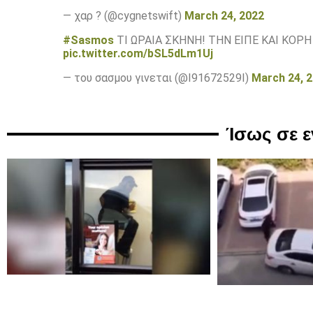
— χαρ ? (@cygnetswift)
March 24, 2022
#Sasmos
ΤΙ ΩΡΑΙΑ ΣΚΗΝΗ! ΤΗΝ ΕΙΠΕ ΚΑΙ ΚΟΡ
pic.twitter.com/bSL5dLm1Uj
— του σασμου γινεται (@I91672529I)
March 24, 
Ίσως σε 