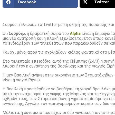
Facebook
Twitter
Σασμός: «Έλιωσε» το Twitter με τη σκηνή της Βασιλικής κα
Ο
«Σασμός»
, η δραματική σειρά του
Alpha
είναι η δημοφιλέσ
μια νέα ανατροπή και η πλοκή εξελίσσεται έτσι όπως κανεί
το ενδιαφέρον των τηλεθεατών που παρακολουθούν σε κάθε
Και όχι μόνο, αφού τις σχολιάζουν κιόλας φανατικά στα μέ
Στο τελευταίο επεισόδιο, αυτό της Πέμπτης (24/3) η σκην
λιώσει ήταν η συνάντηση της Βασιλικής και της γιαγιάς Ειρή
Η μεν Βασιλική ανήκει στην οικογένεια των Σταματάκηδων
είναι η γιαγιά Ρηνιώ.
Η Βασιλική προσφέρθηκε να βοηθήσει τη γιαγιά Βρουλάκη μ
μετά την αναχώρηση της νύφης της Μαρίνας και της εγγονή
εχθρών τους, των Σταματάκηδων, η γηραιά κυρία έμεινε ουσι
εγγονό της, Άγγελο, τον «απαγορευμένο» καρπό των δύο οι
Μάλιστα, η συνομιλία που είχαν οι δύο γυναίκες των αντίπ