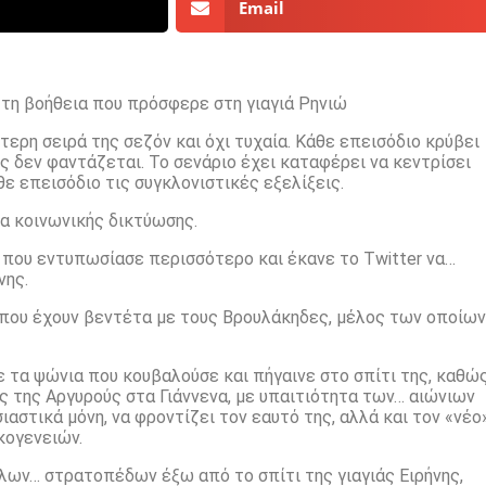
Email
ι τη βοήθεια που πρόσφερε στη γιαγιά Ρηνιώ
τερη σειρά της σεζόν και όχι τυχαία. Κάθε επεισόδιο κρύβει
ς δεν φαντάζεται. Το σενάριο έχει καταφέρει να κεντρίσει
 επεισόδιο τις συγκλονιστικές εξελίξεις.
σα κοινωνικής δικτύωσης.
ή που εντυπωσίασε περισσότερο και έκανε το Twitter να…
νης.
 που έχουν βεντέτα με τους Βρουλάκηδες, μέλος των οποίων
ε τα ψώνια που κουβαλούσε και πήγαινε στο σπίτι της, καθώ
ς της Αργυρούς στα Γιάννενα, με υπαιτιότητα των… αιώνιων
αστικά μόνη, να φροντίζει τον εαυτό της, αλλά και τον «νέο
κογενειών.
αλων… στρατοπέδων έξω από το σπίτι της γιαγιάς Ειρήνης,