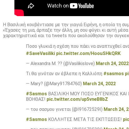
Η Βασιλική κουβέντιασε με την γιαγιά Ειρήνη, η οποία τη σ
«Έχασες τη μια, άρπαξε την άλλη, μη σου φύγει κι αυτή μέσα
χαρακτηριστικά και τα tweets που ακολούθησαν την συγκεκ
Ποσο γλυκιά η σχέση που πάει να αναπτυχθεί ανά
#SaveVasiliki
pic.twitter.com/HoouSHkQRK
— Alexandra M. ?? (@Vasilikislove)
March 24, 2022
Τι θα γινόταν αν έβλεπε η Καλλιόπη
#sasmos
p
— Mary? (@Mary91784760)
March 24, 2022
#Sasmos
ΒΑΣΙΛΙΚΗ ΜΟΥ ΠΟΣΟ ΕΥΓΕΝΙΚΟΣ ΚΑΙ
ΒΟΗΘΑΣ!
pic.twitter.com/up5vneB8bZ
— του σασμου γινεται (@I91672529I)
March 24, 
#Sasmos
ΚΟΛΛΗΤΕΣ ΜΕΤΑ ΤΙΣ ΕΚΠΤΩΣΕΙΣ!
pi