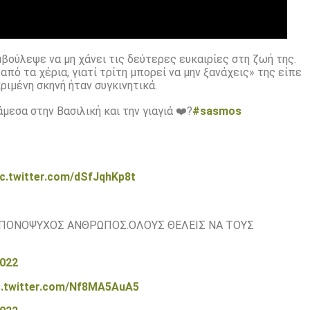
υμβούλεψε να μη χάνει τις δεύτερες ευκαιρίες στη ζωή της.
 από τα χέρια, γιατί τρίτη μπορεί να μην ξανάχεις» της είπε
ριμένη σκηνή ήταν συγκινητικά.
μεσα στην Βασιλική και την γιαγιά ❤️?
#sasmos
ic.twitter.com/dSfJqhKp8t
 ΠΟΝΟΨΥΧΟΣ ΑΝΘΡΩΠΟΣ.ΟΛΟΥΣ ΘΕΛΕΙΣ ΝΑ ΤΟΥΣ
2022
c.twitter.com/Nf8MA5AuA5