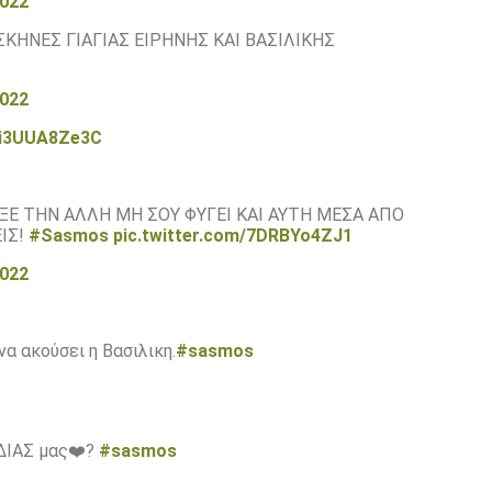
2022
ΚΗΝΕΣ ΓΙΑΓΙΑΣ ΕΙΡΗΝΗΣ ΚΑΙ ΒΑΣΙΛΙΚΗΣ
2022
m/i3UUA8Ze3C
ΠΑΞΕ ΤΗΝ ΑΛΛΗ ΜΗ ΣΟΥ ΦΥΓΕΙ ΚΑΙ ΑΥΤΗ ΜΕΣΑ ΑΠΟ
ΙΣ!
#Sasmos
pic.twitter.com/7DRBYo4ZJ1
2022
να ακούσει η Βασιλικη.
#sasmos
ΡΔΙΑΣ μας❤️?
#sasmos