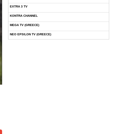
EXTRA 3 TV
KONTRA CHANNEL
MEGA TV (GREECE)
NEO EPSILON TV (GREECE)
NOVASPORTS WEB TV
OMEGA TV (CYPRUS)
ONETV (GREECE)
OPEN BEYOND TV (GREECE)
SKAI TV (GREECE)
STAR TV (GREECE)
VOULI TV
ΕΛΛΗΝΙΚΕΣ ΤΑΙΝΙΕΣ ΟΝ DEMAND
ΝΕΑ ΤΗΛΕΟΡΑΣΗ ΚΡΗΤΗΣ