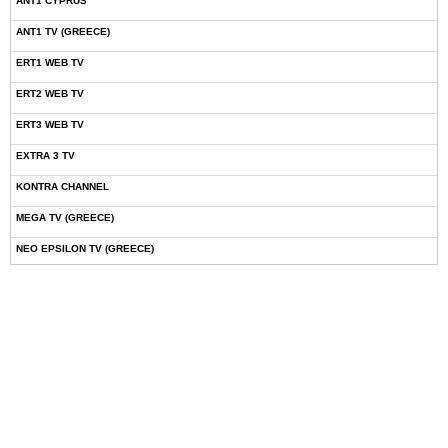
ANT1 CYPRUS
ANT1 TV (GREECE)
ERT1 WEB TV
ERT2 WEB TV
ERT3 WEB TV
EXTRA 3 TV
KONTRA CHANNEL
MEGA TV (GREECE)
NEO EPSILON TV (GREECE)
NOVASPORTS WEB TV
OMEGA TV (CYPRUS)
ONETV (GREECE)
OPEN BEYOND TV (GREECE)
SKAI TV (GREECE)
STAR TV (GREECE)