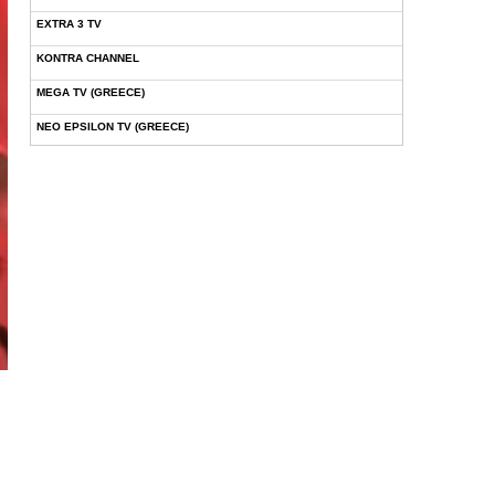
EXTRA 3 TV
KONTRA CHANNEL
MEGA TV (GREECE)
NEO EPSILON TV (GREECE)
NOVASPORTS WEB TV
OMEGA TV (CYPRUS)
ONETV (GREECE)
OPEN BEYOND TV (GREECE)
SKAI TV (GREECE)
STAR TV (GREECE)
VOULI TV
ΕΛΛΗΝΙΚΕΣ ΤΑΙΝΙΕΣ ΟΝ DEMAND
ΝΕΑ ΤΗΛΕΟΡΑΣΗ ΚΡΗΤΗΣ