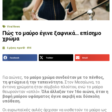
Viral News
Πώς το μαύρο έγινε ξαφνικά… επίσημο
χρώμα
6 μήνες πριν
494
Facebook
Twitter
Email
Για αιώνες,
το μαύρο χρώμα συνδεόταν με το πένθος,
τη φτώχεια ή την ταπεινότητα.
Στον Μεσαίωνα, τα
έντονα χρώματα ήταν σύμβολο πλούτου, ενώ το μαύρο
θεωρούνταν «απλό».
Όλα άλλαξαν τον 16ο αιώνα, όταν η
βαφή μαύρου υφάσματος έγινε ακριβή και δύσκολη
υπόθεση.
Οι ευρωπαϊκές αυλές άρχισαν να υιοθετούν το μαύρο ως