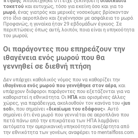
πτήσης
. Αποδείχθηκε ότι είχε ξεκινήσει η
διαδικασία
τοκετού
και ευτυχώς, τόσο για εκείνη όσο και για το
μωρό
, ένας γιατρός και μερικές νοσοκόμες βρίσκονταν
στο ίδιο αεροπλάνο και ξεγέννησαν με ασφάλεια το μωρό.
Προφανώς, η γυναίκα ήταν 29 εβδομάδων έγκυος. Σε
περιπτώσεις όπως αυτή, λοιπόν, ποια είναι η υπηκοότητα
του μωρού;
Οι παράγοντες που επηρεάζουν την
ιθαγένεια ενός μωρού που θα
γεννηθεί σε διεθνή πτήση
Δεν υπάρχει καθολικός νόμος που να καθορίζει την
ιθαγένεια
ενός μωρού
που γεννήθηκε
στον
αέρα
, και
υπάρχουν διάφοροι παράγοντες που εξετάζονται για να
καθοριστεί η εθνικότητα. Οι
ΗΠΑ
και ορισμένες άλλες
χώρες, για παράδειγμα, ακολουθούν τον κανόνα του «
jus
soli
», που σημαίνει «
δικαίωμα του εδάφους
». Αυτό
σημαίνει ότι ένα μωρό που γεννιέται σε αεροπλάνο που
πετά πάνω από την επικράτεια των ΗΠΑ λαμβάνει
αυτόματα την αμερικανική υπηκοότητα ανεξάρτητα από
την εθνικότητα των γονέων, αναφέρει το mentalfloss.com.