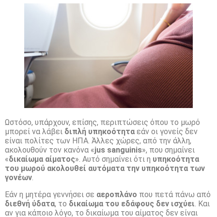
Ωστόσο, υπάρχουν, επίσης, περιπτώσεις όπου το μωρό
μπορεί να λάβει
διπλή υπηκοότητα
εάν οι γονείς δεν
είναι πολίτες των ΗΠΑ. Άλλες χώρες, από την άλλη,
ακολουθούν τον κανόνα «
jus sanguinis
», που σημαίνει
«
δικαίωμα αίματος
». Αυτό σημαίνει ότι η
υπηκοότητα
του μωρού ακολουθεί αυτόματα την υπηκοότητα των
γονέων
.
Εάν η μητέρα γεννήσει σε
αεροπλάνο
που πετά πάνω από
διεθνή ύδατα
, το
δικαίωμα του εδάφους δεν ισχύει
. Και
αν για κάποιο λόγο, το δικαίωμα του αίματος δεν είναι