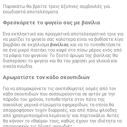
Παρακάτω θα βρείτε τρεις έξυπνες συμβουλές για…
ευωδιαστά αποτελέσματα.
Φρεσκάρετε το ψυγείο σας με βανίλια
Ένα εκπληκτικό και πραγματικά αποτελεσματικό τρικ για
να μυρίζει το ψυγείο σας καλύτερα είναι να βυθίσετε λίγο
βαμβάκι σε εκχύλισμα
βανίλιας
και να το τοποθετήσετε
σε ένα μικρό πιατάκι του καφέ στο πίσω μέρος ενός από
τα ράφια του ψυγείου. Το ζεστό άρωμα της βανίλιας θα
διαπεράσει το ψυγείο και θα του χαρίσει μια γλυκιά και
οικεία ευωδία.
Αρωματίστε τον κάδο σκουπιδιών
Για να απομακρύνετε τις ανεπιθύμητες οσμές από τον
κάδο σκουπιδιών που συσσωρεύονται σε αυτόν με την
πάροδο του χρόνου, τοποθετήστε στον πάτο της
σακούλας μερικά στρώματα εφημερίδων, τα οποία θα
απορροφήσουν τυχόν διαρροές, και από πάνω φλούδες
από χρησιμοποιημένα λεμόνια ή/ και πορτοκάλια. Αυτές
θα κάνουν το «θαύμα» τους, καθώς έχουν την ιδιότητα τα
απορροφούν τις όξινες μυρωδιές.