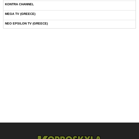
KONTRA CHANNEL
MEGA TV (GREECE)
NEO EPSILON TV (GREECE)
NOVASPORTS WEB TV
OMEGA TV (CYPRUS)
ONETV (GREECE)
OPEN BEYOND TV (GREECE)
SKAI TV (GREECE)
STAR TV (GREECE)
VOULI TV
ΕΛΛΗΝΙΚΕΣ ΤΑΙΝΙΕΣ ΟΝ DEMAND
ΝΕΑ ΤΗΛΕΟΡΑΣΗ ΚΡΗΤΗΣ