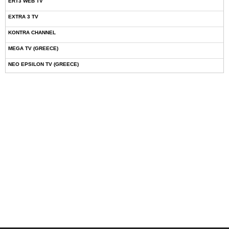
ERT3 WEB TV
EXTRA 3 TV
KONTRA CHANNEL
MEGA TV (GREECE)
NEO EPSILON TV (GREECE)
NOVASPORTS WEB TV
OMEGA TV (CYPRUS)
ONETV (GREECE)
OPEN BEYOND TV (GREECE)
SKAI TV (GREECE)
STAR TV (GREECE)
VOULI TV
ΕΛΛΗΝΙΚΕΣ ΤΑΙΝΙΕΣ ΟΝ DEMAND
ΝΕΑ ΤΗΛΕΟΡΑΣΗ ΚΡΗΤΗΣ