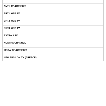
ANT1 TV (GREECE)
ERT1 WEB TV
ERT2 WEB TV
ERT3 WEB TV
EXTRA 3 TV
KONTRA CHANNEL
MEGA TV (GREECE)
NEO EPSILON TV (GREECE)
NOVASPORTS WEB TV
OMEGA TV (CYPRUS)
ONETV (GREECE)
OPEN BEYOND TV (GREECE)
SKAI TV (GREECE)
STAR TV (GREECE)