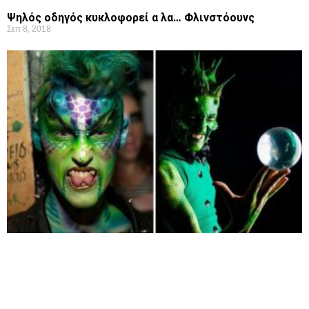
Ψηλός οδηγός κυκλοφορεί α λα… Φλινστόουνς
Σεπ 8, 2018