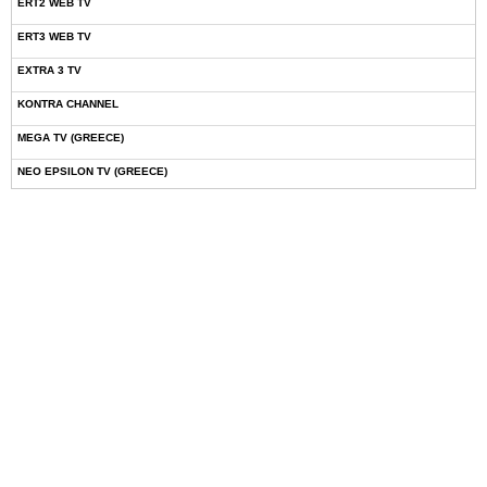
ERT2 WEB TV
ERT3 WEB TV
EXTRA 3 TV
KONTRA CHANNEL
MEGA TV (GREECE)
NEO EPSILON TV (GREECE)
NOVASPORTS WEB TV
OMEGA TV (CYPRUS)
ONETV (GREECE)
OPEN BEYOND TV (GREECE)
SKAI TV (GREECE)
STAR TV (GREECE)
VOULI TV
ΕΛΛΗΝΙΚΕΣ ΤΑΙΝΙΕΣ ΟΝ DEMAND
ΝΕΑ ΤΗΛΕΟΡΑΣΗ ΚΡΗΤΗΣ