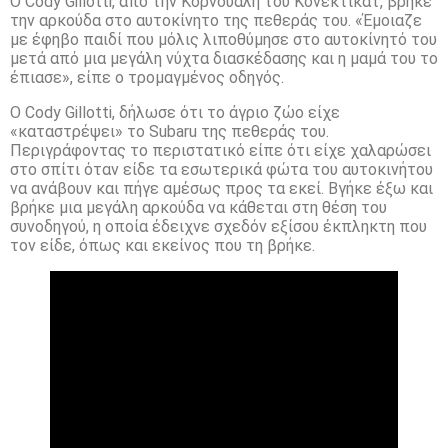
Ο Cody Gillotti, από την Κορνουάλη του Κονέκτικατ, βρήκε
την αρκούδα στο αυτοκίνητο της πεθεράς του. «Έμοιαζε
με έφηβο παιδί που μόλις λιποθύμησε στο αυτοκίνητό του
μετά από μια μεγάλη νύχτα διασκέδασης και η μαμά του το
έπιασε», είπε ο τρομαγμένος οδηγός.
Ο Cody Gillotti, δήλωσε ότι το άγριο ζώο είχε
«καταστρέψει» το Subaru της πεθεράς του.
Περιγράφοντας το περιστατικό είπε ότι είχε χαλαρώσει
στο σπίτι όταν είδε τα εσωτερικά φώτα του αυτοκινήτου
να ανάβουν και πήγε αμέσως προς τα εκεί. Βγήκε έξω και
βρήκε μια μεγάλη αρκούδα να κάθεται στη θέση του
συνοδηγού, η οποία έδειχνε σχεδόν εξίσου έκπληκτη που
τον είδε, όπως και εκείνος που τη βρήκε.