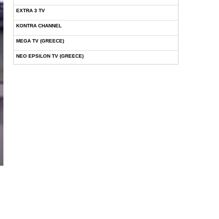
EXTRA 3 TV
KONTRA CHANNEL
MEGA TV (GREECE)
NEO EPSILON TV (GREECE)
NOVASPORTS WEB TV
OMEGA TV (CYPRUS)
ONETV (GREECE)
OPEN BEYOND TV (GREECE)
SKAI TV (GREECE)
STAR TV (GREECE)
VOULI TV
ΕΛΛΗΝΙΚΕΣ ΤΑΙΝΙΕΣ ΟΝ DEMAND
ΝΕΑ ΤΗΛΕΟΡΑΣΗ ΚΡΗΤΗΣ