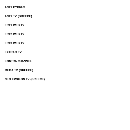
ANT1 CYPRUS
ANT1 TV (GREECE)
ERT1 WEB TV
ERT2 WEB TV
ERT3 WEB TV
EXTRA 3 TV
KONTRA CHANNEL
MEGA TV (GREECE)
NEO EPSILON TV (GREECE)
NOVASPORTS WEB TV
OMEGA TV (CYPRUS)
ONETV (GREECE)
OPEN BEYOND TV (GREECE)
SKAI TV (GREECE)