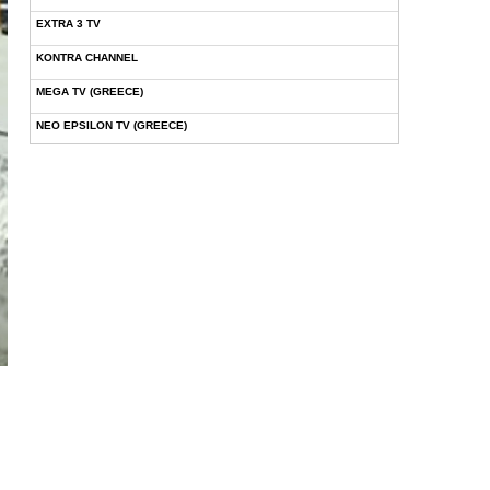
EXTRA 3 TV
KONTRA CHANNEL
MEGA TV (GREECE)
NEO EPSILON TV (GREECE)
NOVASPORTS WEB TV
OMEGA TV (CYPRUS)
ONETV (GREECE)
OPEN BEYOND TV (GREECE)
SKAI TV (GREECE)
STAR TV (GREECE)
VOULI TV
ΕΛΛΗΝΙΚΕΣ ΤΑΙΝΙΕΣ ΟΝ DEMAND
ΝΕΑ ΤΗΛΕΟΡΑΣΗ ΚΡΗΤΗΣ