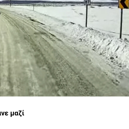
νε μαζί