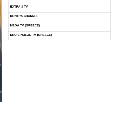
EXTRA 3 TV
KONTRA CHANNEL
MEGA TV (GREECE)
NEO EPSILON TV (GREECE)
NOVASPORTS WEB TV
OMEGA TV (CYPRUS)
ONETV (GREECE)
OPEN BEYOND TV (GREECE)
SKAI TV (GREECE)
STAR TV (GREECE)
VOULI TV
ΕΛΛΗΝΙΚΕΣ ΤΑΙΝΙΕΣ ΟΝ DEMAND
ΝΕΑ ΤΗΛΕΟΡΑΣΗ ΚΡΗΤΗΣ