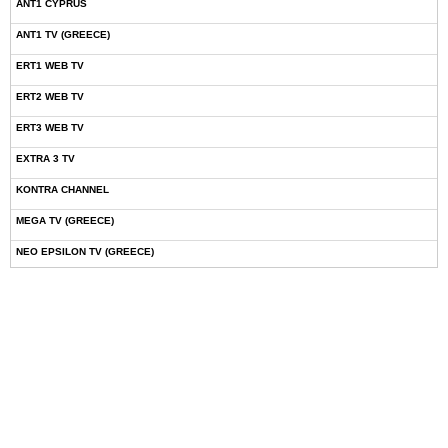
ANT1 CYPRUS
ANT1 TV (GREECE)
ERT1 WEB TV
ERT2 WEB TV
ERT3 WEB TV
EXTRA 3 TV
KONTRA CHANNEL
MEGA TV (GREECE)
NEO EPSILON TV (GREECE)
NOVASPORTS WEB TV
OMEGA TV (CYPRUS)
ONETV (GREECE)
OPEN BEYOND TV (GREECE)
SKAI TV (GREECE)
STAR TV (GREECE)