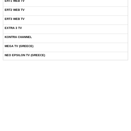
ERT1 WEB TV
ERT2 WEB TV
ERT3 WEB TV
EXTRA 3 TV
KONTRA CHANNEL
MEGA TV (GREECE)
NEO EPSILON TV (GREECE)
NOVASPORTS WEB TV
OMEGA TV (CYPRUS)
ONETV (GREECE)
OPEN BEYOND TV (GREECE)
SKAI TV (GREECE)
STAR TV (GREECE)
VOULI TV
ΕΛΛΗΝΙΚΕΣ ΤΑΙΝΙΕΣ ΟΝ DEMAND