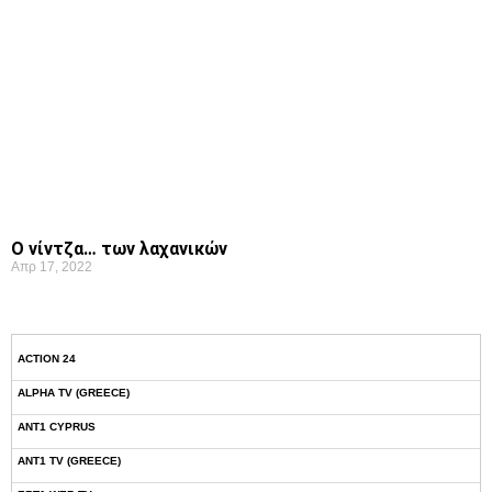
Ο νίντζα… των λαχανικών
Απρ 17, 2022
ACTION 24
ALPHA TV (GREECE)
ANT1 CYPRUS
ANT1 TV (GREECE)