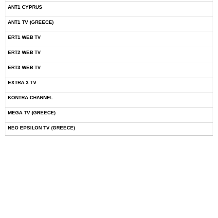
ANT1 CYPRUS
ANT1 TV (GREECE)
ERT1 WEB TV
ERT2 WEB TV
ERT3 WEB TV
EXTRA 3 TV
KONTRA CHANNEL
MEGA TV (GREECE)
NEO EPSILON TV (GREECE)
NOVASPORTS WEB TV
OMEGA TV (CYPRUS)
ONETV (GREECE)
OPEN BEYOND TV (GREECE)
SKAI TV (GREECE)