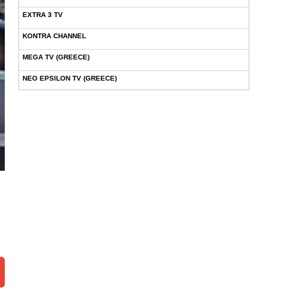
EXTRA 3 TV
KONTRA CHANNEL
MEGA TV (GREECE)
NEO EPSILON TV (GREECE)
NOVASPORTS WEB TV
OMEGA TV (CYPRUS)
ONETV (GREECE)
OPEN BEYOND TV (GREECE)
SKAI TV (GREECE)
STAR TV (GREECE)
VOULI TV
ΕΛΛΗΝΙΚΕΣ ΤΑΙΝΙΕΣ ΟΝ DEMAND
ΝΕΑ ΤΗΛΕΟΡΑΣΗ ΚΡΗΤΗΣ