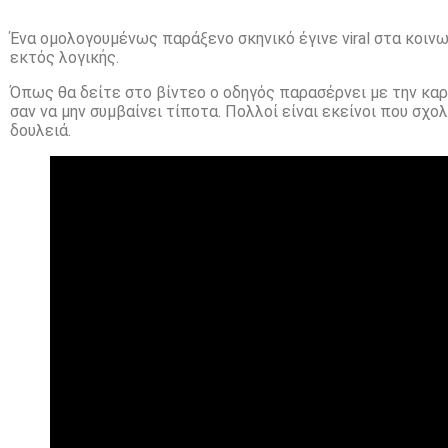
Ένα ομολογουμένως παράξενο σκηνικό έγινε viral στα κοινω
εκτός λογικής.
Όπως θα δείτε στο βίντεο ο οδηγός παρασέρνει με την καρ
σαν να μην συμβαίνει τίποτα. Πολλοί είναι εκείνοι που σχο
δουλειά.