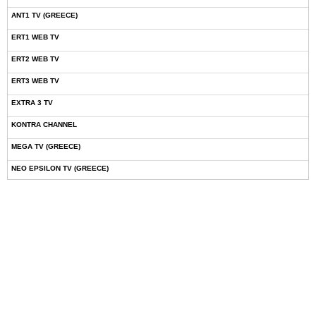
ANT1 TV (GREECE)
ERT1 WEB TV
ERT2 WEB TV
ERT3 WEB TV
EXTRA 3 TV
KONTRA CHANNEL
MEGA TV (GREECE)
NEO EPSILON TV (GREECE)
NOVASPORTS WEB TV
OMEGA TV (CYPRUS)
ONETV (GREECE)
OPEN BEYOND TV (GREECE)
SKAI TV (GREECE)
STAR TV (GREECE)