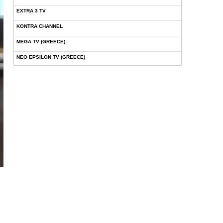
EXTRA 3 TV
KONTRA CHANNEL
MEGA TV (GREECE)
NEO EPSILON TV (GREECE)
NOVASPORTS WEB TV
OMEGA TV (CYPRUS)
ONETV (GREECE)
OPEN BEYOND TV (GREECE)
SKAI TV (GREECE)
STAR TV (GREECE)
VOULI TV
ΕΛΛΗΝΙΚΕΣ ΤΑΙΝΙΕΣ ΟΝ DEMAND
ΝΕΑ ΤΗΛΕΟΡΑΣΗ ΚΡΗΤΗΣ