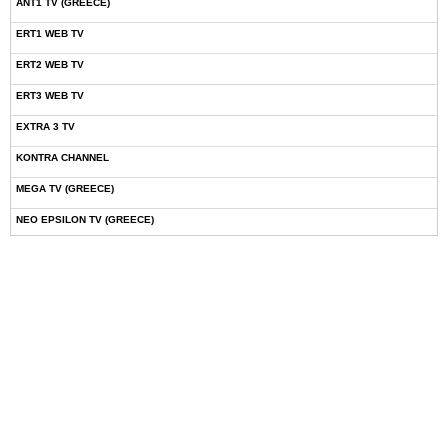
ANT1 TV (GREECE)
ERT1 WEB TV
ERT2 WEB TV
ERT3 WEB TV
EXTRA 3 TV
KONTRA CHANNEL
MEGA TV (GREECE)
NEO EPSILON TV (GREECE)
NOVASPORTS WEB TV
OMEGA TV (CYPRUS)
ONETV (GREECE)
OPEN BEYOND TV (GREECE)
SKAI TV (GREECE)
STAR TV (GREECE)
VOULI TV