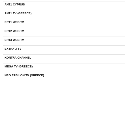
ANT1 CYPRUS
ANT1 TV (GREECE)
ERT1 WEB TV
ERT2 WEB TV
ERT3 WEB TV
EXTRA 3 TV
KONTRA CHANNEL
MEGA TV (GREECE)
NEO EPSILON TV (GREECE)
NOVASPORTS WEB TV
OMEGA TV (CYPRUS)
ONETV (GREECE)
OPEN BEYOND TV (GREECE)
SKAI TV (GREECE)