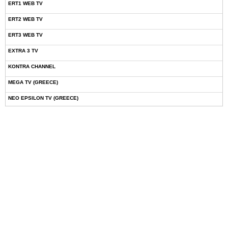
ERT1 WEB TV
ERT2 WEB TV
ERT3 WEB TV
EXTRA 3 TV
KONTRA CHANNEL
MEGA TV (GREECE)
NEO EPSILON TV (GREECE)
NOVASPORTS WEB TV
OMEGA TV (CYPRUS)
ONETV (GREECE)
OPEN BEYOND TV (GREECE)
SKAI TV (GREECE)
STAR TV (GREECE)
VOULI TV
ΕΛΛΗΝΙΚΕΣ ΤΑΙΝΙΕΣ ΟΝ DEMAND