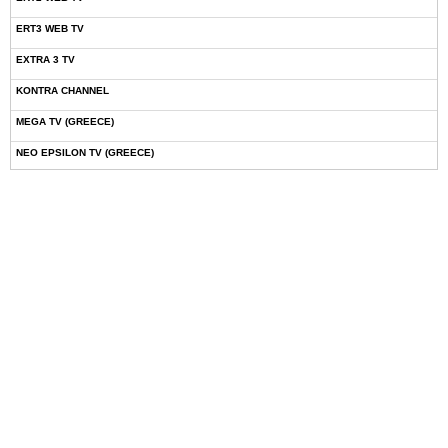
ERT3 WEB TV
EXTRA 3 TV
KONTRA CHANNEL
MEGA TV (GREECE)
NEO EPSILON TV (GREECE)
NOVASPORTS WEB TV
OMEGA TV (CYPRUS)
ONETV (GREECE)
OPEN BEYOND TV (GREECE)
SKAI TV (GREECE)
STAR TV (GREECE)
VOULI TV
ΕΛΛΗΝΙΚΕΣ ΤΑΙΝΙΕΣ ΟΝ DEMAND
ΝΕΑ ΤΗΛΕΟΡΑΣΗ ΚΡΗΤΗΣ