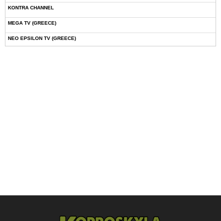
KONTRA CHANNEL
MEGA TV (GREECE)
NEO EPSILON TV (GREECE)
NOVASPORTS WEB TV
OMEGA TV (CYPRUS)
ONETV (GREECE)
OPEN BEYOND TV (GREECE)
SKAI TV (GREECE)
STAR TV (GREECE)
VOULI TV
ΕΛΛΗΝΙΚΕΣ ΤΑΙΝΙΕΣ ΟΝ DEMAND
ΝΕΑ ΤΗΛΕΟΡΑΣΗ ΚΡΗΤΗΣ