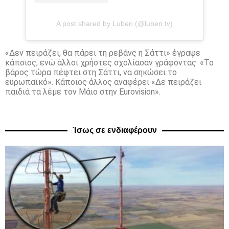
A post shared by Luben (@luben.tv)
«Δεν πειράζει, θα πάρει τη ρεβάνς η Σάττι» έγραψε
κάποιος, ενώ άλλοι χρήστες σχολίασαν γράφοντας: «Το
βάρος τώρα πέφτει στη Σάττι, να σηκώσει το
ευρωπαϊκό». Κάποιος άλλος αναφέρει «Δε πειράζει
παιδιά τα λέμε τον Μάιο στην Eurovision».
Ίσως σε ενδιαφέρουν