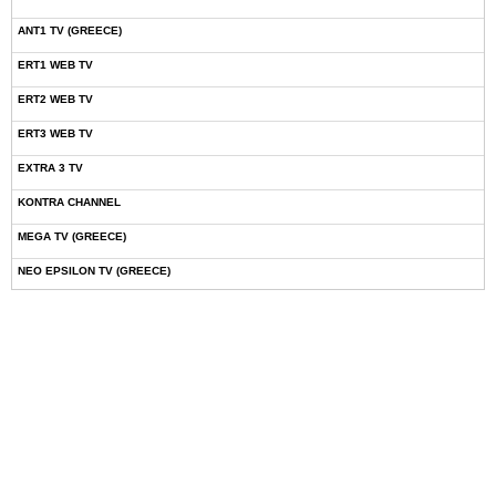
ANT1 TV (GREECE)
ERT1 WEB TV
ERT2 WEB TV
ERT3 WEB TV
EXTRA 3 TV
KONTRA CHANNEL
MEGA TV (GREECE)
NEO EPSILON TV (GREECE)
NOVASPORTS WEB TV
OMEGA TV (CYPRUS)
ONETV (GREECE)
OPEN BEYOND TV (GREECE)
SKAI TV (GREECE)
STAR TV (GREECE)