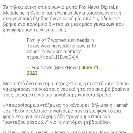
Σε τηλεφωνική επικοινωνία με το Fox News Digital, η
Madeleine, η Sydnie και η Hannah Joy αποκάλυψαν ότι η
οικογενειακή έξοδος έγινε αφού μία από τις αδελφές
βρήκε ένα παρόμοιο βίντεο με μια ομάδα
γυναικών
που
ξαναφόρεσαν τα νυφικά τους.
Family of 7 women turn heads in
Texas wearing wedding gowns to
dinner: ‘New core memory’
https://t.co/Ll1EwqGVjX
— Fox News (@FoxNews)
June 21,
2023
Μετά από ένα σύντομο μπρος-πίσω, η οι επτά αποφάσισε
να φορέσουν τα δικά τους νυφικά ή τα πιο ακριβά βραδινά
τους φορέματα για μια μοναδική γυναικεία βραδιά.
«Αποφασίσαμε, εντάξει, ας το κάνουμε», δήλωσε η Hannah
Joy. «Έτσι κι αλλιώς πηγαίνουμε πάντα για φαγητό μια
φορά το μήνα και είχαμε ήδη προγραμματίσει ένα
“ραντεβού αδερφών” για την επόμενη εβδομάδα».
Η Madeleine, η Sydnie, η Analise και η Hannah Joy φόρεσαν