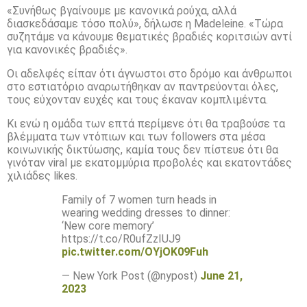
«Συνήθως βγαίνουμε με κανονικά ρούχα, αλλά
διασκεδάσαμε τόσο πολύ», δήλωσε η Madeleine. «Τώρα
συζητάμε να κάνουμε θεματικές βραδιές κοριτσιών αντί
για κανονικές βραδιές».
Οι αδελφές είπαν ότι άγνωστοι στο δρόμο και άνθρωποι
στο εστιατόριο αναρωτήθηκαν αν παντρεύονται όλες,
τους εύχονταν ευχές και τους έκαναν κομπλιμέντα.
Κι ενώ η ομάδα των επτά περίμενε ότι θα τραβούσε τα
βλέμματα των ντόπιων και των followers στα μέσα
κοινωνικής δικτύωσης, καμία τους δεν πίστευε ότι θα
γινόταν viral με εκατομμύρια προβολές και εκατοντάδες
χιλιάδες likes.
Family of 7 women turn heads in
wearing wedding dresses to dinner:
‘New core memory’
https://t.co/R0ufZzIUJ9
pic.twitter.com/OYjOK09Fuh
— New York Post (@nypost)
June 21,
2023