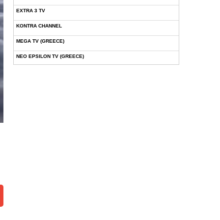
EXTRA 3 TV
KONTRA CHANNEL
MEGA TV (GREECE)
NEO EPSILON TV (GREECE)
NOVASPORTS WEB TV
OMEGA TV (CYPRUS)
ONETV (GREECE)
OPEN BEYOND TV (GREECE)
SKAI TV (GREECE)
STAR TV (GREECE)
VOULI TV
ΕΛΛΗΝΙΚΕΣ ΤΑΙΝΙΕΣ ΟΝ DEMAND
ΝΕΑ ΤΗΛΕΟΡΑΣΗ ΚΡΗΤΗΣ