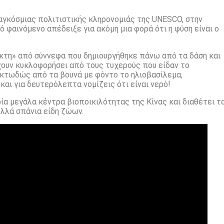
γκόσμιας πολιτιστικής κληρονομιάς της UNESCO, στην
 φαινόμενο απέδειξε για ακόμη μια φορά ότι η φύση είναι ο
κτη» από σύννεφα που δημιουργήθηκε πάνω από τα δάση και
 έχουν κυκλοφορήσει από τους τυχερούς που είδαν το
ακτωδώς από τα βουνά με φόντο το ηλιοβασίλεμα,
αι για δευτερόλεπτα νομίζεις ότι είναι νερό!
ία μεγάλα κέντρα βιοποικιλότητας της Κίνας και διαθέτει τ
λλά σπάνια είδη ζώων.