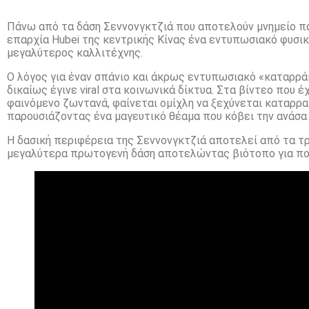
Πάνω από τα δάση Σεννονγκτζιά που αποτελούν μνημείο πα
επαρχία Hubei της κεντρικής Κίνας ένα εντυπωσιακό φυσικό
μεγαλύτερος καλλιτέχνης.
Ο λόγος για έναν σπάνιο και άκρως εντυπωσιακό «καταρρά
δικαίως έγινε viral στα κοινωνικά δίκτυα. Στα βίντεο που
φαινόμενο ζωντανά, φαίνεται ομίχλη να ξεχύνεται καταρρ
παρουσιάζοντας ένα μαγευτικό θέαμα που κόβει την ανάσα κ
Η δασική περιφέρεια της Σεννονγκτζιά αποτελεί από τα τρ
μεγαλύτερα πρωτογενή δάση αποτελώντας βιότοπο για πο