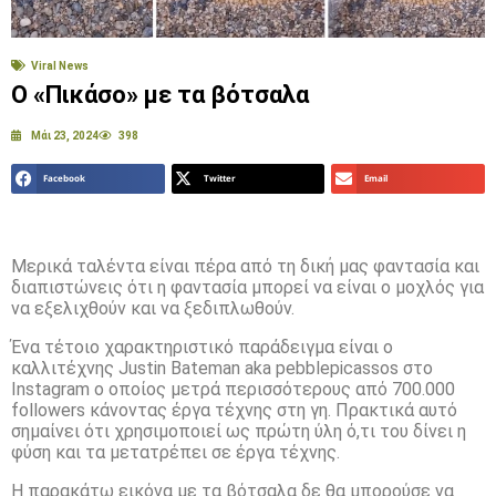
Viral News
Ο «Πικάσο» με τα βότσαλα
Μάι 23, 2024
398
Facebook
Twitter
Email
Μερικά ταλέντα είναι πέρα από τη δική μας φαντασία και
διαπιστώνεις ότι η φαντασία μπορεί να είναι ο μοχλός για
να εξελιχθούν και να ξεδιπλωθούν.
Ένα τέτοιο χαρακτηριστικό παράδειγμα είναι ο
καλλιτέχνης Justin Bateman aka pebblepicassos στο
Instagram ο οποίος μετρά περισσότερους από 700.000
followers κάνοντας έργα τέχνης στη γη. Πρακτικά αυτό
σημαίνει ότι χρησιμοποιεί ως πρώτη ύλη ό,τι του δίνει η
φύση και τα μετατρέπει σε έργα τέχνης.
Η παρακάτω εικόνα με τα βότσαλα δε θα μπορούσε να