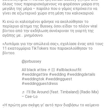
όλους τους παρευρισκόμενους να φορέσουν μαύρα στη
μεγάλη της μέρα – παρόλο που ο γάμος επρόκειτο να
γίνει σε εξωτερικό χώρο στη μέση του καλοκαιριού.
Κι ενώ οι καλεσμένοι φάνηκε να ακολούθησαν το
περίεργο αίτημα της Bussey, όσοι είδαν το πλέον viral
βίντεο από την εκδήλωση συνέκριναν τη γιορτή της
αγάπης με… μνημόσυνο.
«Λυπάμαι για την απώλειά σας», σχολίασε ένας από τους
11 εκατομμύρια TikTokers που παρακολούθησαν το
βίντεο.
@jorbussey
All black attire 🤌🏻 #allblackoutfit
#weddingattire #wedding #weddingdetails
#weddingtok #weddingguest
#weddingguestdress
♬ I’ll Be Around (feat. Timbaland) (Radio Mix)
– Cee-Lo
«Η πρώτη μου σκέψη γι’ αυτό πριν διαβάσω το κείμενο