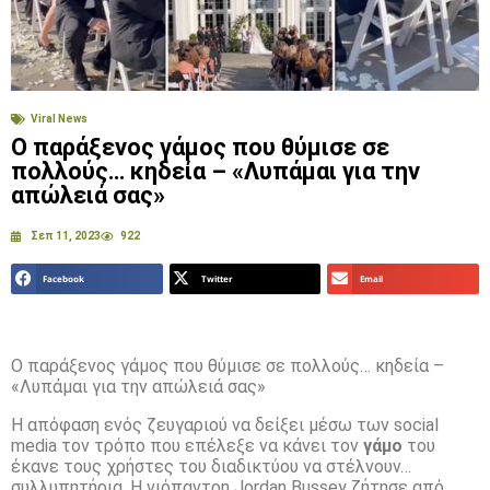
Viral News
Ο παράξενος γάμος που θύμισε σε
πολλούς… κηδεία – «Λυπάμαι για την
απώλειά σας»
Σεπ 11, 2023
922
Facebook
Twitter
Email
Ο παράξενος γάμος που θύμισε σε πολλούς… κηδεία –
«Λυπάμαι για την απώλειά σας»
Η απόφαση ενός ζευγαριού να δείξει μέσω των social
media τον τρόπο που επέλεξε να κάνει τον
γάμο
του
έκανε τους χρήστες του διαδικτύου να στέλνουν…
συλλυπητήρια. Η νιόπαντρη Jordan Bussey ζήτησε από