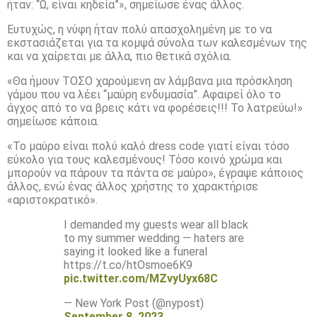
ήταν: “Ω, είναι κηδεία”», σημείωσε ένας άλλος.
Ευτυχώς, η νύφη ήταν πολύ απασχολημένη με το να
εκστασιάζεται για τα κομψά σύνολα των καλεσμένων της
και να χαίρεται με άλλα, πιο θετικά σχόλια.
«Θα ήμουν ΤΟΣΟ χαρούμενη αν λάμβανα μια πρόσκληση
γάμου που να λέει “μαύρη ενδυμασία”. Αφαιρεί όλο το
άγχος από το να βρεις κάτι να φορέσεις!!! Το λατρεύω!»
σημείωσε κάποια.
«Το μαύρο είναι πολύ καλό dress code γιατί είναι τόσο
εύκολο για τους καλεσμένους! Τόσο κοινό χρώμα και
μπορούν να πάρουν τα πάντα σε μαύρο», έγραψε κάποιος
άλλος, ενώ ένας άλλος χρήστης το χαρακτήρισε
«αριστοκρατικό».
I demanded my guests wear all black
to my summer wedding — haters are
saying it looked like a funeral
https://t.co/htOsmoe6K9
pic.twitter.com/MZvyUyx68C
— New York Post (@nypost)
September 8, 2023