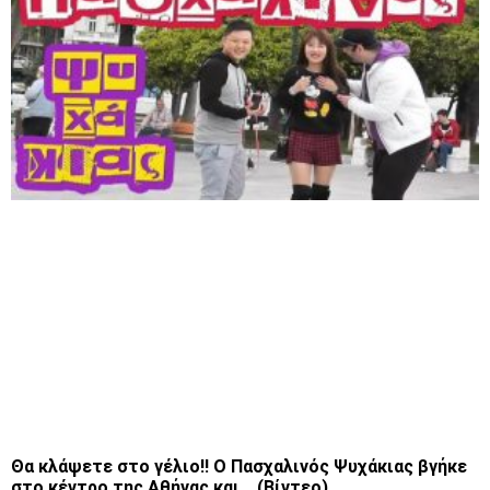
Θα κλάψετε στο γέλιο!! Ο Πασχαλινός Ψυχάκιας βγήκε
στο κέντρο της Αθήνας και… (Βίντεο)