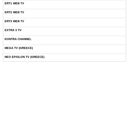
ERT1 WEB TV
ERT2 WEB TV
ERT3 WEB TV
EXTRA 3 TV
KONTRA CHANNEL
MEGA TV (GREECE)
NEO EPSILON TV (GREECE)
NOVASPORTS WEB TV
OMEGA TV (CYPRUS)
ONETV (GREECE)
OPEN BEYOND TV (GREECE)
SKAI TV (GREECE)
STAR TV (GREECE)
VOULI TV
ΕΛΛΗΝΙΚΕΣ ΤΑΙΝΙΕΣ ΟΝ DEMAND