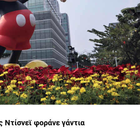
ς Ντίσνεϊ φοράνε γάντια