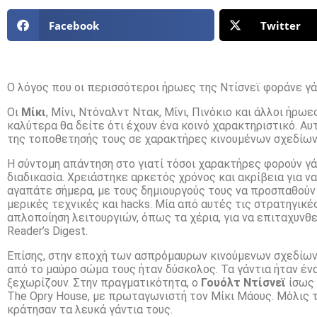
Facebook
Twitter
Ο λόγος που οι περισσότεροι ήρωες της Ντίσνεϊ φοράνε γά
Οι
Μίκι
, Μίνι, Ντόναλντ Ντακ, Μίνι, Πινόκιο και άλλοι ήρω
καλύτερα θα δείτε ότι έχουν ένα κοινό χαρακτηριστικό. Αυτ
της τοποθετησής τους σε χαρακτήρες κινουμένων σχεδίων ν
Η σύντομη απάντηση στο γιατί τόσοι χαρακτήρες φορούν γάν
διαδικασία. Χρειάστηκε αρκετός χρόνος και ακρίβεια για ν
αγαπάτε σήμερα, με τους δημιουργούς τους να προσπαθούν 
μερικές τεχνικές και hacks. Μία από αυτές τις στρατηγικ
απλοποίηση λειτουργιών, όπως τα χέρια, για να επιταχυνθε
Reader’s Digest.
Επίσης, στην εποχή των ασπρόμαυρων κινούμενων σχεδίω
από το μαύρο σώμα τους ήταν δύσκολος. Τα γάντια ήταν ένα
ξεχωρίζουν. Στην πραγματικότητα, ο
Γουόλτ Ντίσνεϊ
ίσως 
The Opry House, με πρωταγωνιστή τον Μίκι Μάους. Μόλις το
κράτησαν τα λευκά γάντια τους.