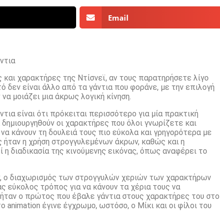
Email
ντια
ες και χαρακτήρες της Ντίσνεϊ, αν τους παρατηρήσετε λίγο
ό δεν είναι άλλο από τα γάντια που φοράνε, με την επιλογή
α μοιάζει μια άκρως λογική κίνηση.
τια είναι ότι πρόκειται περισσότερο για μία πρακτική
α δημιουργηθούν οι χαρακτήρες που όλοι γνωρίζετε και
να κάνουν τη δουλειά τους πιο εύκολα και γρηγορότερα με
ές ήταν η χρήση στρογγυλεμένων άκρων, καθώς και η
ί η διαδικασία της κινούμενης εικόνας, όπως αναφέρει το
ν, ο διαχωρισμός των στρογγυλών χεριών των χαρακτήρων
ς εύκολος τρόπος για να κάνουν τα χέρια τους να
ήταν ο πρώτος που έβαλε γάντια στους χαρακτήρες του στο
 animation έγινε έγχρωμο, ωστόσο, ο Μίκι και οι φίλοι του