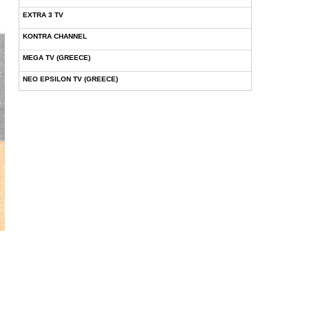
EXTRA 3 TV
KONTRA CHANNEL
MEGA TV (GREECE)
NEO EPSILON TV (GREECE)
NOVASPORTS WEB TV
OMEGA TV (CYPRUS)
ONETV (GREECE)
OPEN BEYOND TV (GREECE)
SKAI TV (GREECE)
STAR TV (GREECE)
VOULI TV
ΕΛΛΗΝΙΚΕΣ ΤΑΙΝΙΕΣ ΟΝ DEMAND
ΝΕΑ ΤΗΛΕΟΡΑΣΗ ΚΡΗΤΗΣ