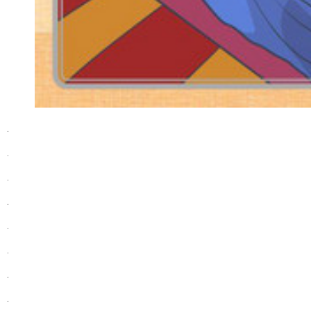
.
.
.
.
.
.
.
.