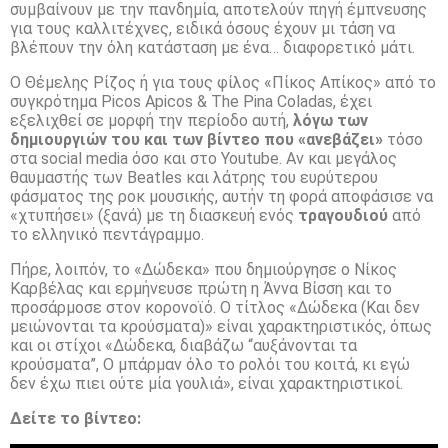
συμβαίνουν με την πανδημία, αποτελούν πηγή έμπνευσης
για τους καλλιτέχνες, ειδικά όσους έχουν μι τάση να
βλέπουν την όλη κατάσταση με ένα… διαφορετικό μάτι.
Ο Θέμελης Ρίζος ή για τους φίλος «Πίκος Απίκος» από το
συγκρότημα Picos Apicos & The Pina Coladas, έχει
εξελιχθεί σε μορφή την περίοδο αυτή,
λόγω των
δημιουργιών του και των βίντεο που «ανεβάζει»
τόσο
στα social media όσο και στο Youtube. Αν και μεγάλος
θαυμαστής των Beatles και λάτρης του ευρύτερου
φάσματος της ροκ μουσικής, αυτήν τη φορά αποφάσισε να
«χτυπήσει» (ξανά) με τη διασκευή ενός
τραγουδιού
από
το ελληνικό πεντάγραμμο.
Πήρε, λοιπόν, το «Δώδεκα» που δημιούργησε ο Νίκος
Καρβέλας και ερμήνευσε πρώτη η Άννα Βίσση και το
προσάρμοσε στον κορονοϊό. Ο τίτλος «Δώδεκα (Και δεν
μειώνονται τα κρούσματα)» είναι χαρακτηριστικός, όπως
και οι στίχοι «Δώδεκα, διαβάζω “αυξάνονται τα
κρούσματα”, Ο μπάρμαν όλο το ρολόι του κοιτά, κι εγώ
δεν έχω πιει ούτε μία γουλιά», είναι χαρακτηριστικοί.
Δείτε το βίντεο: