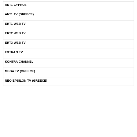
ANT1 CYPRUS
ANT1 TV (GREECE)
ERT1 WEB TV
ERT2 WEB TV
ERT3 WEB TV
EXTRA 3 TV
KONTRA CHANNEL
MEGA TV (GREECE)
NEO EPSILON TV (GREECE)
NOVASPORTS WEB TV
OMEGA TV (CYPRUS)
ONETV (GREECE)
OPEN BEYOND TV (GREECE)
SKAI TV (GREECE)