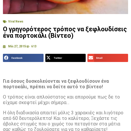
Viral News
Ο γρηγορότερος τρόπος να ξεφλουδίσεις
ένα πορτοκάλι (Βίντεο)
Μάι 27, 2015
613
Facebook
Twitter
Email
Για όσους δυσκολεύονται να ξεφλουδίσουν ένα
πορτοκάλι, πρέπει να δείτε αυτό το βίντεο!
Ο τρόπος είναι απλούστατος και απορούμε πως δε το
είχαμε σκεφτεί μέχρι σήμερα…
Η όλη διαδικασία απαιτεί μόλις 3 χαρακιές και λιγότερο
από 60 δευτερόλεπτα! Και το καλύτερο; Ξεχάστε τις
άβολες στιγμές που ο χυμός του πεταγόταν στα μάτια
σας καθώς το ζουλούσατε για να το καθαρίσετε!