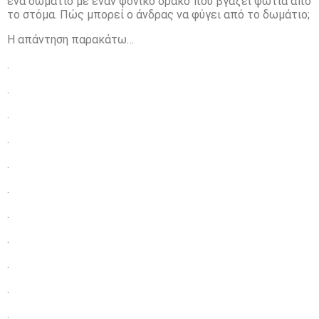
ένα δωμάτιο με έναν φονικό δράκο που βγάζει φωτιά από
το στόμα. Πώς μπορεί ο άνδρας να φύγει από το δωμάτιο;
Η απάντηση παρακάτω…
.
.
.
.
.
.
.
.
.
.
.