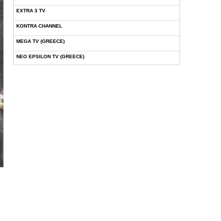
EXTRA 3 TV
KONTRA CHANNEL
MEGA TV (GREECE)
NEO EPSILON TV (GREECE)
NOVASPORTS WEB TV
OMEGA TV (CYPRUS)
ONETV (GREECE)
OPEN BEYOND TV (GREECE)
SKAI TV (GREECE)
STAR TV (GREECE)
VOULI TV
ΕΛΛΗΝΙΚΕΣ ΤΑΙΝΙΕΣ ΟΝ DEMAND
ΝΕΑ ΤΗΛΕΟΡΑΣΗ ΚΡΗΤΗΣ