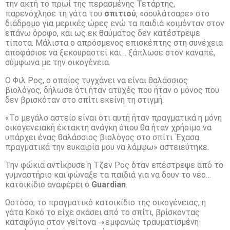
την ακτή το πρωί της περασμένης Τετάρτης,
παρενόχλησε τη γάτα του
σπιτιού
, «σουλάτσαρε» στο
διάδρομο για μερικές ώρες ενώ τα παιδιά κοιμόνταν στον
επάνω όροφο, και ως εκ θαύματος δεν κατέστρεψε
τίποτα. Μάλιστα ο απρόσμενος επισκέπτης στη συνέχεια
αποφάσισε να ξεκουραστεί και… ξάπλωσε στον καναπέ,
σύμφωνα με την οικογένεια.
Ο Φιλ Ρος, ο οποίος τυγχάνει να είναι θαλάσσιος
βιολόγος, δήλωσε ότι ήταν ατυχές που ήταν ο μόνος που
δεν βρισκόταν στο σπίτι εκείνη τη στιγμή.
«Το μεγάλο αστείο είναι ότι αυτή ήταν πραγματικά η μόνη
οικογενειακή έκτακτη ανάγκη όπου θα ήταν χρήσιμο να
υπάρχει ένας θαλάσσιος βιολόγος στο σπίτι. Έχασα
πραγματικά την ευκαιρία μου να λάμψω» αστειεύτηκε.
Την φώκια αντίκρυσε η Τζεν Ρος όταν επέστρεψε από το
γυμναστήριο και φώναξε τα παιδιά για να δουν το νέο…
κατοικίδιο αναφέρει ο
Guardian
.
Ωστόσο, το πραγματικό κατοικίδιο της οικογένειας, η
γάτα Κοκό το είχε σκάσει από το σπίτι, βρίσκοντας
καταφύγιο στον γείτονα -«εμφανώς τραυματισμένη