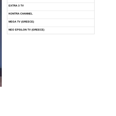
EXTRA 3 TV
KONTRA CHANNEL
MEGA TV (GREECE)
NEO EPSILON TV (GREECE)
NOVASPORTS WEB TV
OMEGA TV (CYPRUS)
ONETV (GREECE)
OPEN BEYOND TV (GREECE)
SKAI TV (GREECE)
STAR TV (GREECE)
VOULI TV
ΕΛΛΗΝΙΚΕΣ ΤΑΙΝΙΕΣ ΟΝ DEMAND
ΝΕΑ ΤΗΛΕΟΡΑΣΗ ΚΡΗΤΗΣ