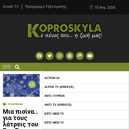
Greek TV
Πρόγραμμα Τηλεόρασης
10 Αυγ, 2026
ACTION 24
ALPHA TV (GREECE)
ANT1 CYPRUS
Viral News
ANT1 TV (GREECE)
Μια πισίνα…
ERT1 WEB TV
για τους
λάτρεις του
ERT2 WEB TV