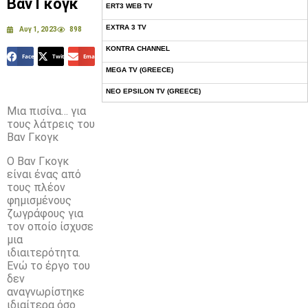
Βαν Γκογκ
ERT3 WEB TV
EXTRA 3 TV
Αυγ 1, 2023
898
KONTRA CHANNEL
Facebook
Twitter
Email
MEGA TV (GREECE)
NEO EPSILON TV (GREECE)
Μια πισίνα… για
NOVASPORTS WEB TV
τους λάτρεις του
OMEGA TV (CYPRUS)
Βαν Γκογκ
ONETV (GREECE)
Ο Βαν Γκογκ
είναι ένας από
OPEN BEYOND TV (GREECE)
τους πλέον
SKAI TV (GREECE)
φημισμένους
ζωγράφους για
STAR TV (GREECE)
τον οποίο ίσχυσε
μια
VOULI TV
ιδιαιτερότητα.
ΕΛΛΗΝΙΚΕΣ ΤΑΙΝΙΕΣ ΟΝ DEMAND
Ενώ το έργο του
δεν
ΝΕΑ ΤΗΛΕΟΡΑΣΗ ΚΡΗΤΗΣ
αναγνωρίστηκε
ιδιαίτερα όσο