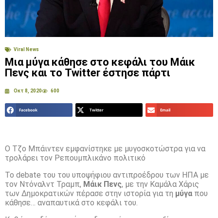
Viral News
Μια μύγα κάθησε στο κεφάλι του Μάικ
Πενς και το Twitter έστησε πάρτι
Οκτ 8, 2020
600
Facebook
Twitter
Email
Ο Τζο Μπάιντεν εμφανίστηκε με μυγοσκοτώστρα για να
τρολάρει τον Ρεπουμπλικάνο πολιτικό
Το debate του του υποψήφιου αντιπροέδρου των ΗΠΑ με
τον Ντόναλντ Τραμπ,
Μάικ Πενς
, με την Καμάλα Χάρις
των Δημοκρατικών πέρασε στην ιστορία για τη
μύγα
που
κάθησε… αναπαυτικά στο κεφάλι του.