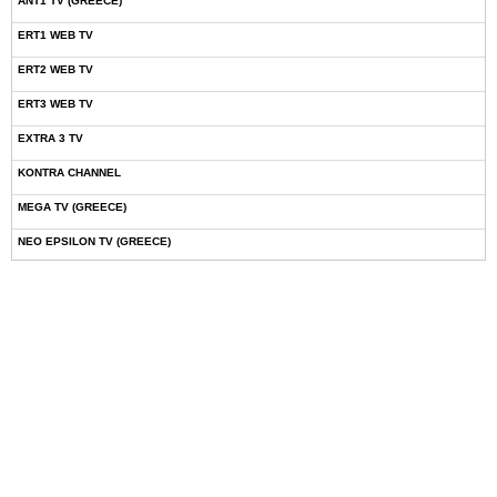
ANT1 TV (GREECE)
ERT1 WEB TV
ERT2 WEB TV
ERT3 WEB TV
EXTRA 3 TV
KONTRA CHANNEL
MEGA TV (GREECE)
NEO EPSILON TV (GREECE)
NOVASPORTS WEB TV
OMEGA TV (CYPRUS)
ONETV (GREECE)
OPEN BEYOND TV (GREECE)
SKAI TV (GREECE)
STAR TV (GREECE)
VOULI TV