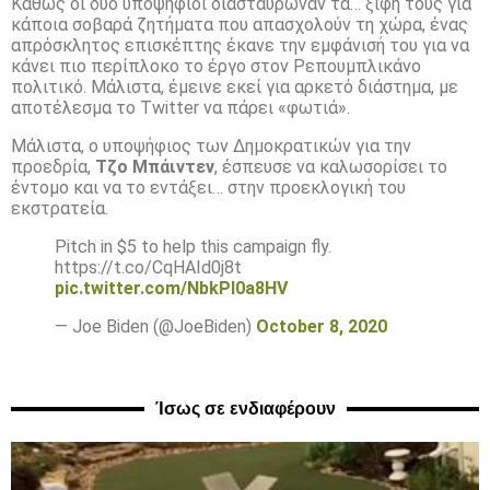
Καθώς οι δύο υποψήφιοι διασταύρωναν τα… ξίφη τους για
κάποια σοβαρά ζητήματα που απασχολούν τη χώρα, ένας
απρόσκλητος επισκέπτης έκανε την εμφάνισή του για να
κάνει πιο περίπλοκο το έργο στον Ρεπουμπλικάνο
πολιτικό. Μάλιστα, έμεινε εκεί για αρκετό διάστημα, με
αποτέλεσμα το Twitter να πάρει «φωτιά».
Μάλιστα, ο υποψήφιος των Δημοκρατικών για την
προεδρία,
Τζο Μπάιντεν
, έσπευσε να καλωσορίσει το
έντομο και να το εντάξει… στην προεκλογική του
εκστρατεία.
Pitch in $5 to help this campaign fly.
https://t.co/CqHAId0j8t
pic.twitter.com/NbkPl0a8HV
— Joe Biden (@JoeBiden)
October 8, 2020
Ίσως σε ενδιαφέρουν