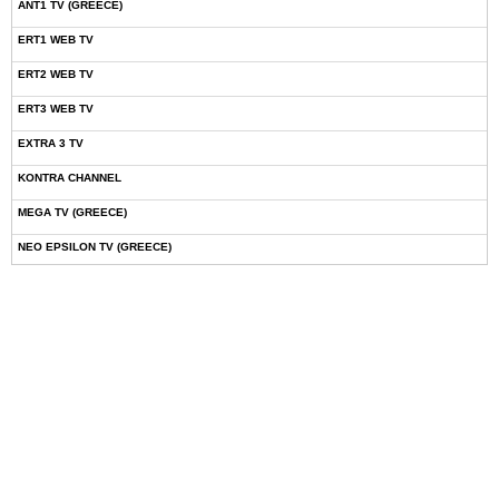
ANT1 TV (GREECE)
ERT1 WEB TV
ERT2 WEB TV
ERT3 WEB TV
EXTRA 3 TV
KONTRA CHANNEL
MEGA TV (GREECE)
NEO EPSILON TV (GREECE)
NOVASPORTS WEB TV
OMEGA TV (CYPRUS)
ONETV (GREECE)
OPEN BEYOND TV (GREECE)
SKAI TV (GREECE)
STAR TV (GREECE)
VOULI TV