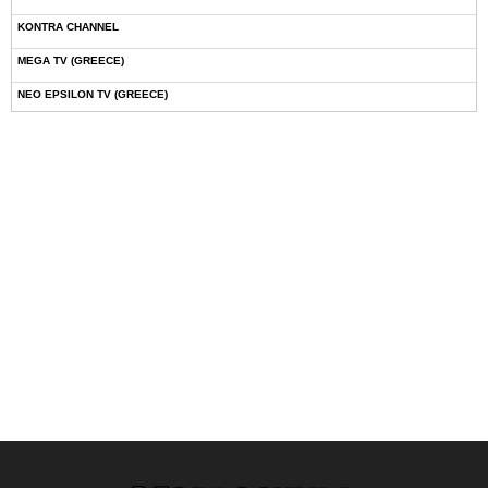
KONTRA CHANNEL
MEGA TV (GREECE)
NEO EPSILON TV (GREECE)
NOVASPORTS WEB TV
OMEGA TV (CYPRUS)
ONETV (GREECE)
OPEN BEYOND TV (GREECE)
SKAI TV (GREECE)
STAR TV (GREECE)
VOULI TV
ΕΛΛΗΝΙΚΕΣ ΤΑΙΝΙΕΣ ΟΝ DEMAND
ΝΕΑ ΤΗΛΕΟΡΑΣΗ ΚΡΗΤΗΣ