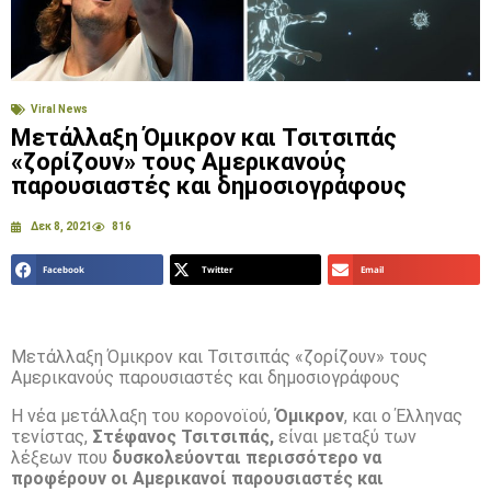
Viral News
Μετάλλαξη Όμικρον και Τσιτσιπάς
«ζορίζουν» τους Αμερικανούς
παρουσιαστές και δημοσιογράφους
Δεκ 8, 2021
816
Facebook
Twitter
Email
Μετάλλαξη Όμικρον και Τσιτσιπάς «ζορίζουν» τους
Αμερικανούς παρουσιαστές και δημοσιογράφους
Η νέα μετάλλαξη του κορονοϊού,
Όμικρον
, και ο Έλληνας
τενίστας,
Στέφανος Τσιτσιπάς,
είναι μεταξύ των
λέξεων που
δυσκολεύονται περισσότερο να
προφέρουν οι Αμερικανοί παρουσιαστές και