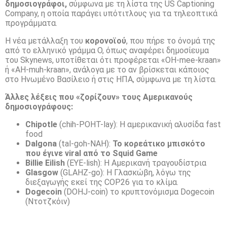
δημοσιογράφοι,
σύμφωνα με τη λίστα της US Captioning
Company, η οποία παράγει υπότιτλους για τα τηλεοπτικά
προγράμματα.
Η νέα μετάλλαξη του
κορονοϊού
, που πήρε το όνομά της
από το ελληνικό γράμμα O, όπως αναφέρει δημοσίευμα
του Skynews, υποτίθεται ότι προφέρεται «OH-mee-kraan»
ή «AH-muh-kraan», ανάλογα με το αν βρίσκεται κάποιος
στο Ηνωμένο Βασίλειο ή στις ΗΠΑ, σύμφωνα με τη λίστα.
Άλλες λέξεις που «ζορίζουν» τους Αμερικανούς
δημοσιογράφους:
Chipotle
(chih-POHT-lay): Η αμερικανική αλυσίδα fast
food
Dalgona
(tal-goh-NAH):
Το κορεάτικο μπισκότο
που έγινε viral από το Squid Game
Billie Eilish
(EYE-lish): Η Αμερικανή τραγουδίστρια
Glasgow
(GLAHZ-go): Η Γλασκώβη, λόγω της
διεξαγωγής εκεί της COP26 για το κλίμα.
Dogecoin
(DOHJ-coin) το κρυπτονόμισμα Dogecoin
(Ντοτζκόιν)