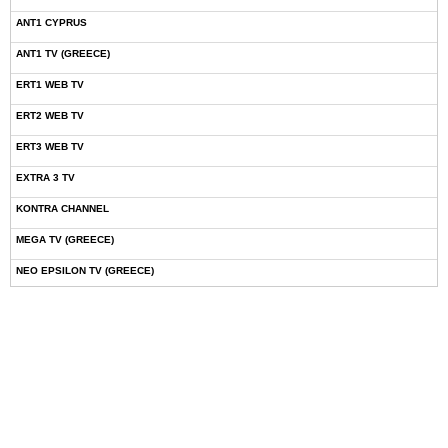
ANT1 CYPRUS
ANT1 TV (GREECE)
ERT1 WEB TV
ERT2 WEB TV
ERT3 WEB TV
EXTRA 3 TV
KONTRA CHANNEL
MEGA TV (GREECE)
NEO EPSILON TV (GREECE)
NOVASPORTS WEB TV
OMEGA TV (CYPRUS)
ONETV (GREECE)
OPEN BEYOND TV (GREECE)
SKAI TV (GREECE)